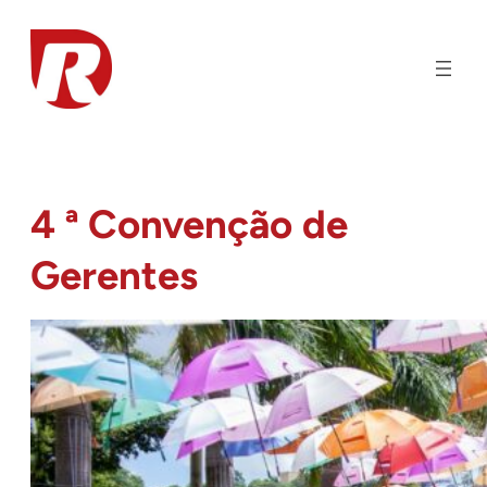
Pular
para
o
conteúdo
4 ª Convenção de
Gerentes