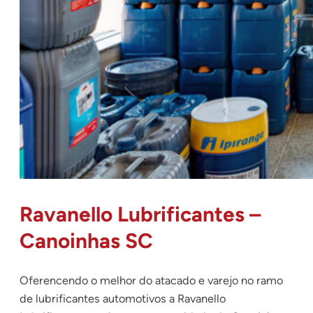
Ravanello Lubrificantes –
Canoinhas SC
Oferencendo o melhor do atacado e varejo no ramo
de lubrificantes automotivos a Ravanello