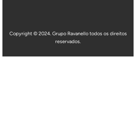
Copyright © 2024. Grupo Ravanello todos os direitos
reservados.